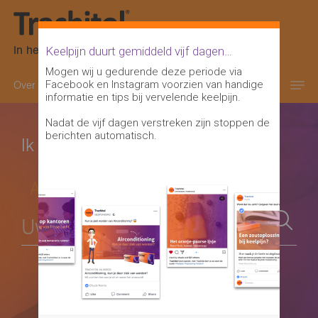
In het oranje-paarse doosje
Keelpijn duurt gemiddeld vijf dagen…
Mogen wij u gedurende deze periode via
Facebook en Instagram voorzien van handige
Over keelpijn
Keelontsteking informatie
informatie en tips bij vervelende keelpijn.
Nadat de vijf dagen verstreken zijn stoppen de
berichten automatisch.
Ik heb een vraag over
Alle onderwerpen
Je kunt Trachitol zuigtabletten