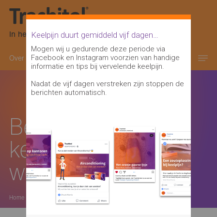
In het oranje-paarse doosje
Keelpijn duurt gemiddeld vijf dagen…
Mogen wij u gedurende deze periode via
Facebook en Instagram voorzien van handige
Over keelpijn
Keelontsteking informatie
informatie en tips bij vervelende keelpijn.
Nadat de vijf dagen verstreken zijn stoppen de
berichten automatisch.
Besmetting van
keelpijn op je
werk
Home
>
blog
>
besmetting van keelpijn op je werk