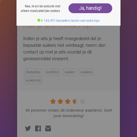
je arts heeft meegedeeld dat
je bepaalde suiker niet
Nee, ik wil de website met
Ja, handig!
alleen noodzakelijke cookies
verdraagt, neem dan eerst
4.146.591 bezoekers kozen voor extra tips
met je arts contact op.
Indien je arts je heeft meegedeeld dat je
bepaalde suikers niet verdraagt, neem dan
contact op met je arts voordat je dit
geneesmiddel inneemt.
diabetes
sorbitol
suiker
suikers
suikervrij
46
personen vinden
dit onderwerp waardevol. Geef
jouw beoordeling!