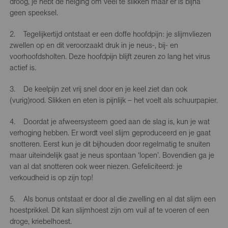
droog, je hebt de neiging om veel te slikken maar er is bijna
geen speeksel.
2. Tegelijkertijd ontstaat er een doffe hoofdpijn: je slijmvliezen
zwellen op en dit veroorzaakt druk in je neus-, bij- en
voorhoofdsholten. Deze hoofdpijn blijft zeuren zo lang het virus
actief is.
3. De keelpijn zet vrij snel door en je keel ziet dan ook
(vurig)rood. Slikken en eten is pijnlijk – het voelt als schuurpapier.
4. Doordat je afweersysteem goed aan de slag is, kun je wat
verhoging hebben. Er wordt veel slijm geproduceerd en je gaat
snotteren. Eerst kun je dit bijhouden door regelmatig te snuiten
maar uiteindelijk gaat je neus spontaan ‘lopen’. Bovendien ga je
van al dat snotteren ook weer niezen. Gefeliciteerd: je
verkoudheid is op zijn top!
5. Als bonus ontstaat er door al die zwelling en al dat slijm een
hoestprikkel. Dit kan slijmhoest zijn om vuil af te voeren of een
droge, kriebelhoest.