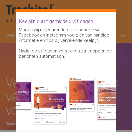
In het oranje-paarse doosje
Keelpijn duurt gemiddeld vijf dagen…
Mogen wij u gedurende deze periode via
Facebook en Instagram voorzien van handige
Over keelpijn
Keelontsteking informatie
informatie en tips bij vervelende keelpijn.
Nadat de vijf dagen verstreken zijn stoppen de
berichten automatisch.
Verschillende fases
van een
verkoudheid
Home
>
verschillende fases verkoudheid