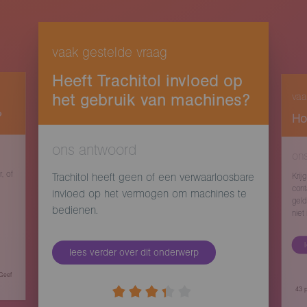
vaak gestelde vraag
Heeft Trachitol invloed op
het gebruik van machines?
vaa
?
Ho
ons antwoord
on
r, of
Trachitol heeft geen of een verwaarloosbare
Krij
cont
invloed op het vermogen om machines te
geld
bedienen.
niet
lees verder over dit onderwerp
 Geef
43
p