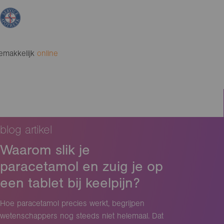
gemakkelijk
online
blog artikel
Waarom slik je
paracetamol en zuig je op
een tablet bij keelpijn?
Hoe paracetamol precies werkt, begrijpen
wetenschappers nog steeds niet helemaal. Dat