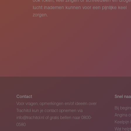
ook roken, veel zingen of schreeuwen en droge
lucht inademen kunnen voor een pijnlijke keel
zorgen.
Contact
Snel naa
Voor vragen, opmerkingen en/of ideeën over
Bij begi
Trachitol kun je contact opnemen via
Angina of
info@trachitol.nl
of gratis bellen naar
0800-
Keelpijn 
0580
Wat helpt