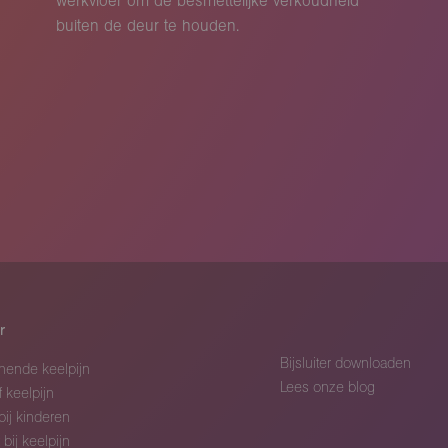
werkvloer om de besmettelijke verkoudheid
buiten de deur te houden.
r
Bijsluiter downloaden
nnende keelpijn
Lees onze blog
 keelpijn
bij kinderen
 bij keelpijn