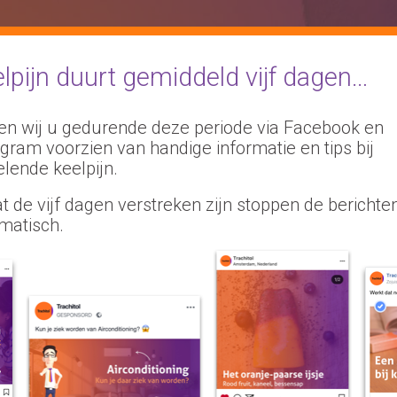
lpijn duurt gemiddeld vijf dagen…
heb een vraag over
Alle onderwerpen
n wij u gedurende deze periode via Facebook en
agram voorzien van handige informatie en tips bij
elende keelpijn.
t de vijf dagen verstreken zijn stoppen de berichte
matisch.
Ben je vergeten Trachitol in 
Neem geen dubbele dosis o
vergeten zuigtablet in te halen