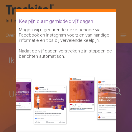
In het oranje-paarse doosje
Keelpijn duurt gemiddeld vijf dagen…
Mogen wij u gedurende deze periode via
Facebook en Instagram voorzien van handige
Over keelpijn
Keelontsteking informatie
informatie en tips bij vervelende keelpijn.
Nadat de vijf dagen verstreken zijn stoppen de
berichten automatisch.
Ik heb een vraag over
Alle onderwerpen
Je gebruikt Trachitol volgens