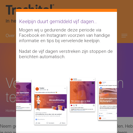
In het oranje-paarse doosje
Keelpijn duurt gemiddeld vijf dagen…
Mogen wij u gedurende deze periode via
Facebook en Instagram voorzien van handige
Over keelpijn
Keelontsteking informatie
informatie en tips bij vervelende keelpijn.
Nadat de vijf dagen verstreken zijn stoppen de
berichten automatisch.
Vergeten Trachitol in
te nemen?
Home
>
Neem geen dubbele dosis om een vergeten zuigtablet in te halen. Heb
je nog andere vragen over het gebruik van dit geneesmiddel? Neem