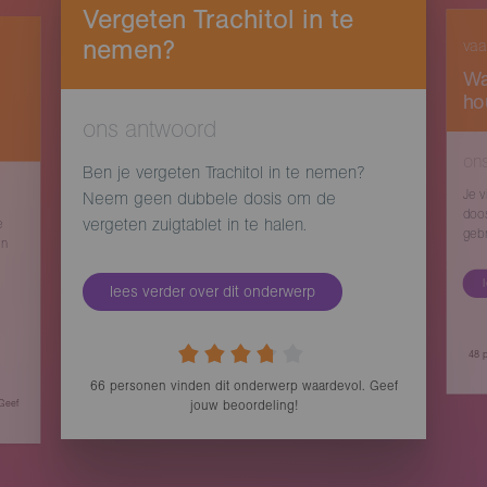
Vergeten Trachitol in te
nemen?
vaa
Wa
ho
ons antwoord
on
Ben je vergeten Trachitol in te nemen?
Je v
Neem geen dubbele dosis om de
doos
vergeten zuigtablet in te halen.
e
gebr
en
lees verder over dit onderwerp
48
p
66
personen vinden
dit onderwerp waardevol. Geef
 Geef
jouw beoordeling!