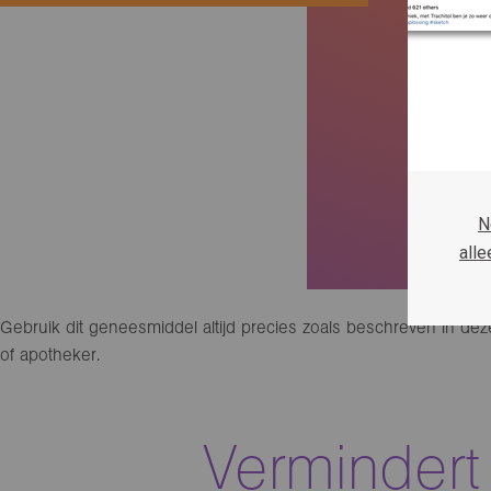
N
alle
Gebruik dit geneesmiddel altijd precies zoals beschreven in deze b
of apotheker.
Vermindert