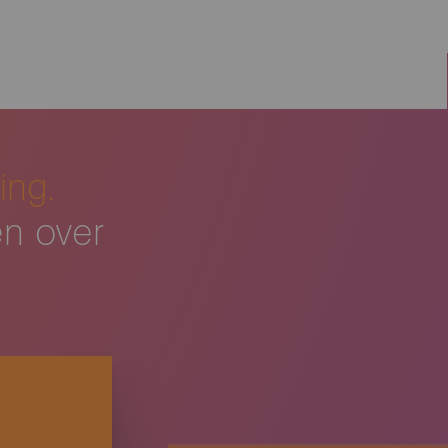
ing.
en over