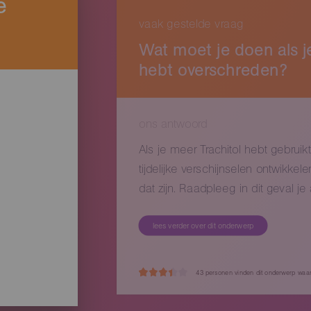
e
vaak gestelde vraag
Wat moet je doen als j
hebt overschreden?
ons antwoord
Als je meer Trachitol hebt gebruik
tijdelijke verschijnselen ontwikkele
dat zijn. Raadpleeg in dit geval je 
lees verder over dit onderwerp
43
personen vinden
dit onderwerp waar