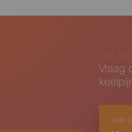
We heb
Vraag o
keelpij
vaak g