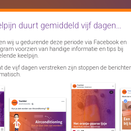
lpijn duurt gemiddeld vijf dagen…
n wij u gedurende deze periode via Facebook en
agram voorzien van handige informatie en tips bij
e gebruik je
elende keelpijn.
t de vijf dagen verstreken zijn stoppen de berichte
achitol?
matisch.