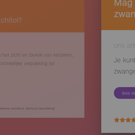
Mag 
zwan
chitol?
ons an
n het zicht en bereik van kinderen,
Je kunt
ronkelijke verpakking ter
zwange
lees v
nderwerp waardevol. Geef jouw beoordeling!