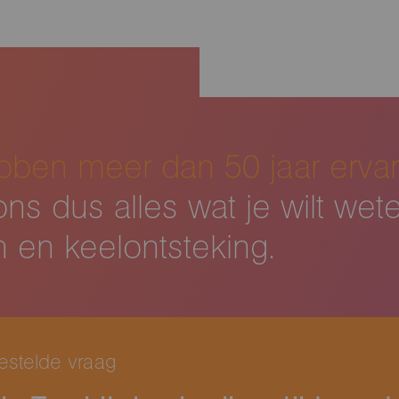
ben meer dan 50 jaar ervar
ns dus alles wat je wilt wet
n en keelontsteking.
estelde vraag