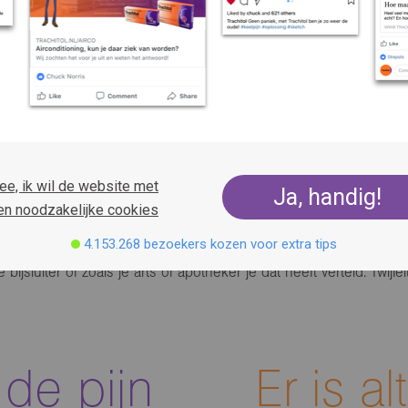
ee, ik wil de website met
Ja, handig!
en noodzakelijke cookies
4.153.268 bezoekers kozen voor extra tips
ijsluiter of zoals je arts of apotheker je dat heeft verteld. Twijf
 de pijn
Er is a