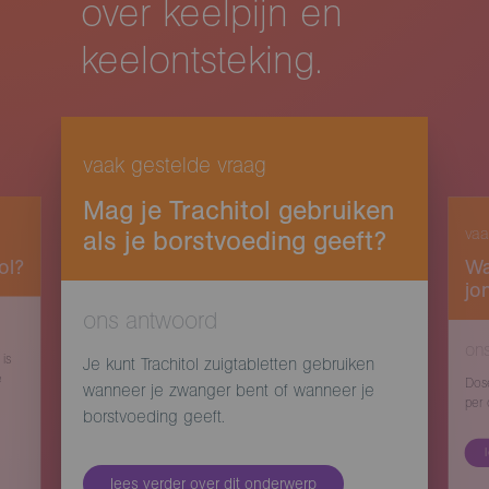
over keelpijn en
keelontsteking.
vaak gestelde vraag
Mag je Trachitol gebruiken
vaa
als je borstvoeding geeft?
ol?
Wa
jo
ons antwoord
on
 is
Je kunt Trachitol zuigtabletten gebruiken
e
Dose
wanneer je zwanger bent of wanneer je
per 
borstvoeding geeft.
lees verder over dit onderwerp