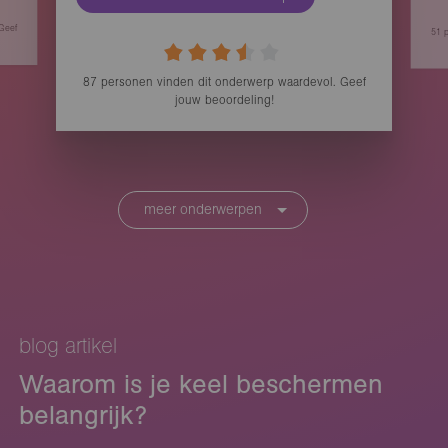
 Geef
51
p
87
personen vinden
dit onderwerp waardevol. Geef
jouw beoordeling!
meer onderwerpen
blog artikel
Waarom is je keel beschermen
belangrijk?