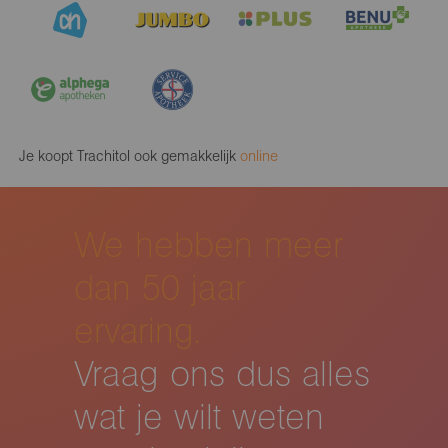
Je koopt Trachitol ook gemakkelijk
online
We hebben meer
dan 50 jaar
ervaring.
Vraag ons dus alles
wat je wilt weten