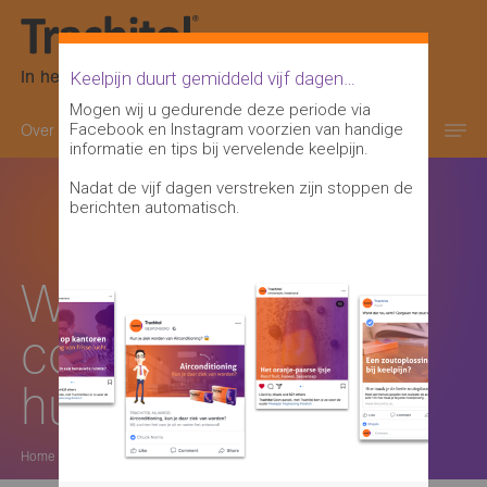
In het oranje-paarse doosje
Keelpijn duurt gemiddeld vijf dagen…
Mogen wij u gedurende deze periode via
Facebook en Instagram voorzien van handige
Over keelpijn
Keelontsteking informatie
informatie en tips bij vervelende keelpijn.
Nadat de vijf dagen verstreken zijn stoppen de
berichten automatisch.
Wanneer neem je
contact met de
huisarts op?
Home
>