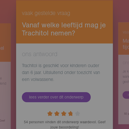
vaak gestelde vraag
Vanaf welke leeftijd mag je
Trachitol nemen?
vaa
Ma
ti
el
ons antwoord
on
Trachitol is geschikt voor kinderen ouder
Je k
dan 6 jaar. Uitsluitend onder toezicht van
wann
de
een volwassene.
geef
llend
lees verder over dit onderwerp
92
p
 Geef
54
personen vinden
dit onderwerp waardevol. Geef
jouw beoordeling!