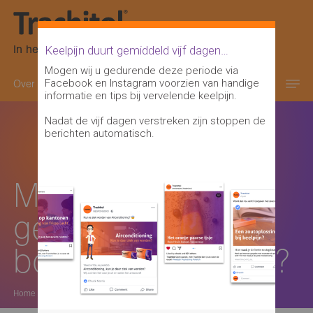
In het oranje-paarse doosje
Keelpijn duurt gemiddeld vijf dagen…
Mogen wij u gedurende deze periode via
Facebook en Instagram voorzien van handige
Over keelpijn
Keelontsteking informatie
informatie en tips bij vervelende keelpijn.
Nadat de vijf dagen verstreken zijn stoppen de
berichten automatisch.
Mag je Trachitol
gebruiken als je
borstvoeding geeft?
Home
>