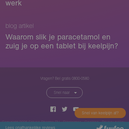
werk
blog artikel
Waarom slik je paracetamol en
zuig je op een tablet bij keelpijn?
Vragen? Bel gratis 0800-0580
Snel naar
Snel van keelpijn af?
Copyright 2026
Salveo Pharma BV
-
Disclaimer
-
Cookies
-
Privacy policy
-
Lees onafhankelijke reviews
KOAG/KAG-nr. 4186-0217- 0215