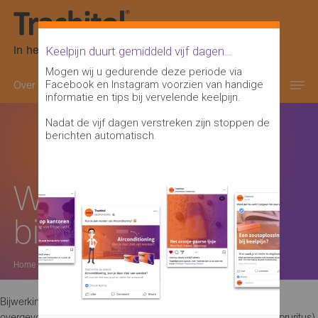
In het oranje-paarse doosje
Keelpijn duurt gemiddeld vijf dagen…
Mogen wij u gedurende deze periode via
Facebook en Instagram voorzien van handige
Over keelpijn
Keelontsteking informatie
informatie en tips bij vervelende keelpijn.
Nadat de vijf dagen verstreken zijn stoppen de
berichten automatisch.
Wat zijn de
bijwerkingen?
Home
>
Bijwerkingen treden in het algemeen weinig op. De volgende
overgevoeligheidsreacties kunnen optreden: huiduitslag, jeuk (pruritus),