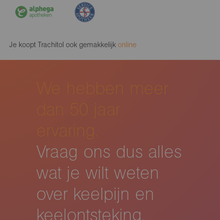
Je koopt Trachitol ook gemakkelijk
online
We hebben meer
dan 50 jaar
ervaring.
Vraag ons dus alles
wat je wilt weten
over keelpijn en
keelontsteking.