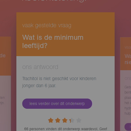
vaak gestelde vraag
Wat is de minimum
leeftijd?
vaa
 de
Wa
ni
ons antwoord
on
Trachitol is niet geschikt voor kinderen
jonger dan 6 jaar.
Gebr
bent
plaa
elen
het 
ijn.
lees verder over dit onderwerp
hydr
hulp
66
personen vinden
dit onderwerp waardevol. Geef