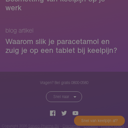
werk
blog artikel
Waarom slik je paracetamol en
zuig je op een tablet bij keelpijn?
Vragen? Bel gratis 0800-0580
Snel naar
Snel van keelpijn af?
Copyright 2026
Salveo Pharma BV
-
Disclaimer
-
Cookies
-
Privacy policy
-