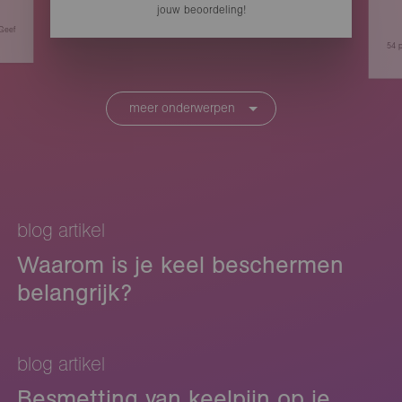
jouw beoordeling!
 Geef
54
p
meer onderwerpen
blog artikel
Waarom is je keel beschermen
belangrijk?
blog artikel
Besmetting van keelpijn op je