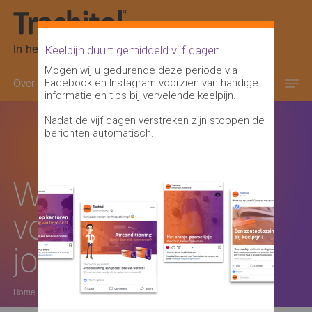
In het oranje-paarse doosje
Keelpijn duurt gemiddeld vijf dagen…
Mogen wij u gedurende deze periode via
Facebook en Instagram voorzien van handige
Over keelpijn
Keelontsteking informatie
informatie en tips bij vervelende keelpijn.
Nadat de vijf dagen verstreken zijn stoppen de
berichten automatisch.
Wat is de dosering
voor
jongvolwassenen?
Home
>