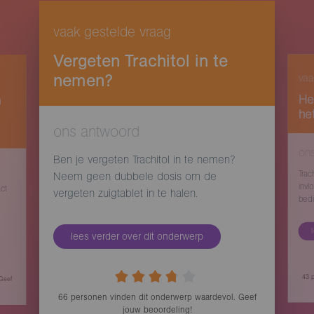
vaak gestelde vraag
Vergeten Trachitol in te
nemen?
vaa
He
n
he
ons antwoord
on
Ben je vergeten Trachitol in te nemen?
Trac
Neem geen dubbele dosis om de
inv
ct
vergeten zuigtablet in te halen.
bed
lees verder over dit onderwerp
43
p
 Geef
66
personen vinden
dit onderwerp waardevol. Geef
jouw beoordeling!