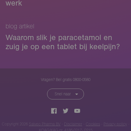
werk
blog artikel
Waarom slik je paracetamol en
zuig je op een tablet bij keelpijn?
Vragen? Bel gratis 0800-0580
Snel naar
Copyright 2026
Salveo Pharma BV
-
Disclaimer
-
Cookies
-
Privacy policy
-
KOAG/KAG-nr. 4186-0217- 0215